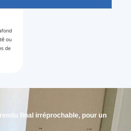
lafond
té ou
es de
endu final irréprochable, pour un