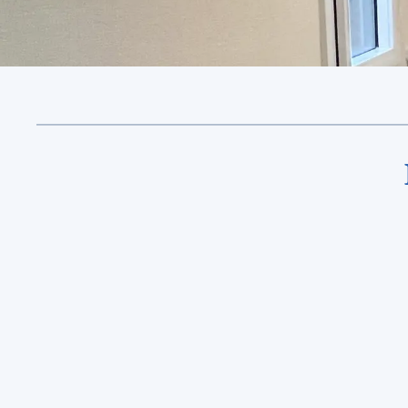
1. Prise de rendez-vous
sous 48h
Nous vous répondons rapidement et
fixons un rendez-vous pour une première
rencontre.