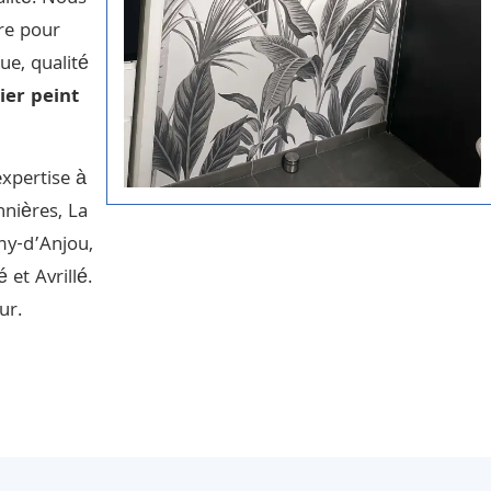
re pour
ue, qualité
ier peint
expertise à
nnières
,
La
my-d’Anjou
,
é
et
Avrillé
.
ur.