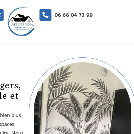
06 66 04 73 99
gers,
le et
bien plus
spaces,
alité. Nous