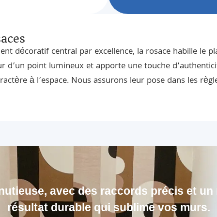
aces
nt décoratif central par excellence, la rosace habille le p
r d’un point lumineux et apporte une touche d’authentici
ractère à l’espace. Nous assurons leur pose dans les règl
utieuse, avec des raccords précis et un r
résultat durable qui sublime vos murs.