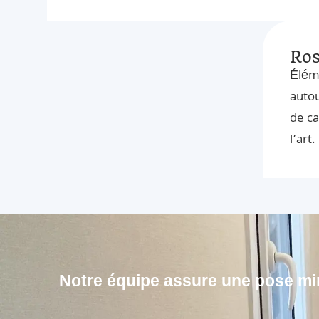
Ros
Éléme
autou
de ca
l’art.
Notre équipe assure une pose min